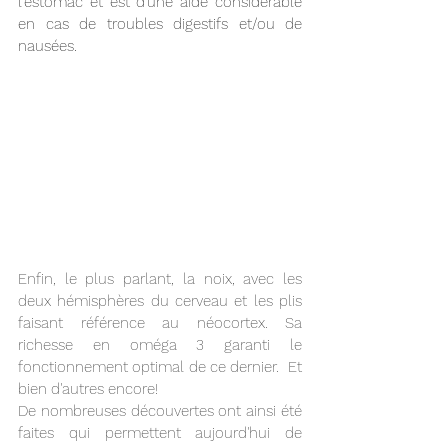
l'estomac et est d'une aide considérable 
en cas de troubles digestifs et/ou de 
nausées. 
Enfin, le plus parlant, la noix, avec les 
deux hémisphères du cerveau et les plis 
faisant référence au néocortex. Sa 
richesse en oméga 3 garanti le 
fonctionnement optimal de ce dernier.  Et 
bien d'autres encore!
De nombreuses découvertes ont ainsi été 
faites qui permettent aujourd'hui de 