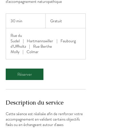
d'accompagnement naturopathique
Gratuit
30 min
3
Gratuit
0
m
Rue du
i
Sudel
|
Hartmannswiller
|
Faubourg
n
d'Uffholtz
|
Rue Berthe
Molly
|
Colmar
Réserver
Description du service
Cette séance est réalisée afin de renforcer votre
accompagnement en validant certains objectifs
fixés ou en échangeant autour d'axes