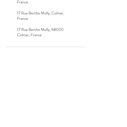
France
17 Rue Berthe Molly, Colmar,
France
17 Rue Berthe Molly, 68000
Colmar, France
Ilera
Naturopathie
Massage bien-être
LE CABINET
54 rue Jean Jaurès